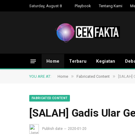
Saturday, August 8
Playbook
Tentang Kami
Me
Home
Terbaru
Kegiatan
Deba
»
»
YOU ARE AT:
Home
Fabricated Content
[SALAH] 
FABRICATED CONTENT
[SALAH] Gadis Ular G
Publish date
2020-01-20