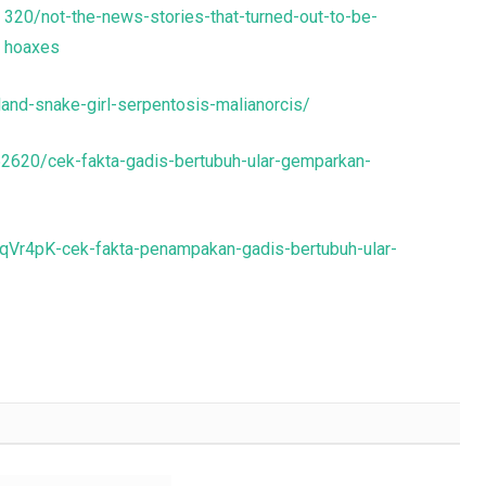
320/not-the-news-stories-that-turned-out-to-be-
hoaxes
iland-snake-girl-serpentosis-malianorcis/
52620/cek-fakta-gadis-bertubuh-ular-gemparkan-
kqVr4pK-cek-fakta-penampakan-gadis-bertubuh-ular-