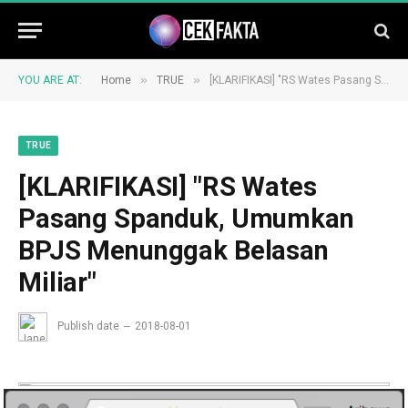
»
»
YOU ARE AT:
Home
TRUE
[KLARIFIKASI] "RS Wates Pasang Spanduk, Umumkan BPJS Menunggak Belasan Miliar"
TRUE
[KLARIFIKASI] "RS Wates
Pasang Spanduk, Umumkan
BPJS Menunggak Belasan
Miliar"
Publish date
2018-08-01