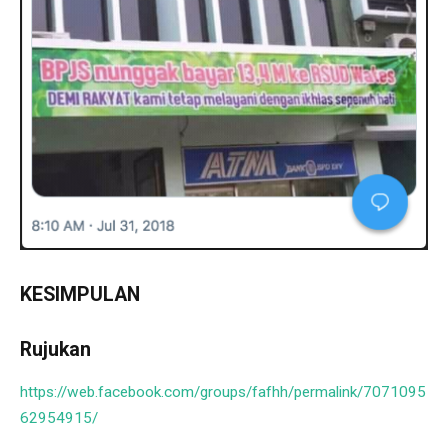
KESIMPULAN
Rujukan
https://web.facebook.com/groups/fafhh/permalink/7071095
62954915/