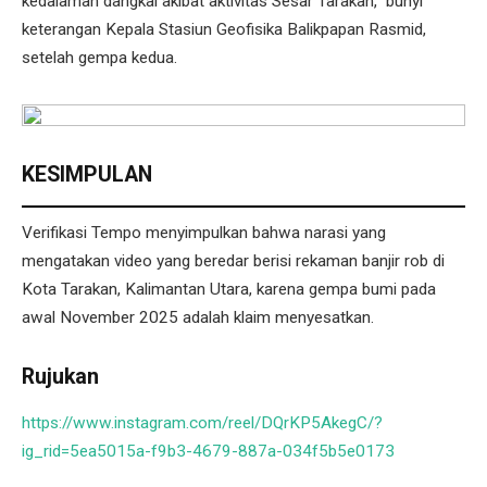
kedalaman dangkal akibat aktivitas Sesar Tarakan," bunyi
keterangan Kepala Stasiun Geofisika Balikpapan Rasmid,
setelah gempa kedua.
KESIMPULAN
Verifikasi Tempo menyimpulkan bahwa narasi yang
mengatakan video yang beredar berisi rekaman banjir rob di
Kota Tarakan, Kalimantan Utara, karena gempa bumi pada
awal November 2025 adalah klaim menyesatkan.
Rujukan
https://www.instagram.com/reel/DQrKP5AkegC/?
ig_rid=5ea5015a-f9b3-4679-887a-034f5b5e0173