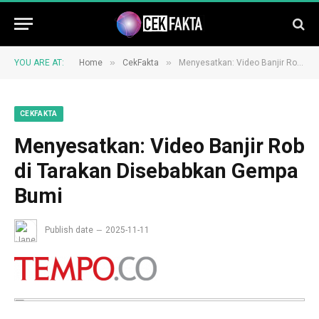
»
»
YOU ARE AT:
Home
CekFakta
Menyesatkan: Video Banjir Rob di Tarakan Disebabkan Gempa Bumi
CEKFAKTA
Menyesatkan: Video Banjir Rob
di Tarakan Disebabkan Gempa
Bumi
Publish date
2025-11-11