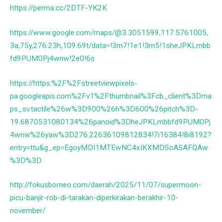
https://perma.cc/2DTF-YK2K
https://www.google.com/maps/@3.3051599,117.5761005,
3a,75y,276.23h,109.69t/data=!3m7!1e1!3m5!1sheJPKLmbb
fd9PUM0Pj4wnw!2e0!6s
https://https:%2F%2Fstreetviewpixels-
pa.googleapis.com%2Fv1%2Fthumbnail%3Fcb_client%3Dma
ps_sv.tactile%26w%3D900%26h%3D600%26pitch%3D-
19.6870531080134%26panoid%3DheJPKLmbbfd9PUM0Pj
4wnw%26yaw%3D276.22636109812834!7i16384!8i8192?
entry=ttu&g_ep=EgoyMDI1MTEwNC4xIKXMDSoASAFQAw
%3D%3D
http://fokusborneo.com/daerah/2025/11/07/supermoon-
picu-banjir-rob-di-tarakan-diperkirakan-berakhir-10-
november/