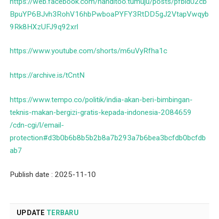
https://web.facebook.com/nanditoo.tumuju/posts/pfbid02cb
BpuYP6BJvh3RohV16hbPwboaPYFY3RtDD5gJ2VtapVwqyb
9Rk8HXzUFJ9q92xrl
https://www.youtube.com/shorts/m6uVyRfha1c
https://archive.is/tCntN
https://www.tempo.co/politik/india-akan-beri-bimbingan-
teknis-makan-bergizi-gratis-kepada-indonesia-2084659
/cdn-cgi/l/email-
protection#d3b0b6b8b5b2b8a7b293a7b6bea3bcfdb0bcfdb
ab7
Publish date : 2025-11-10
UPDATE
TERBARU