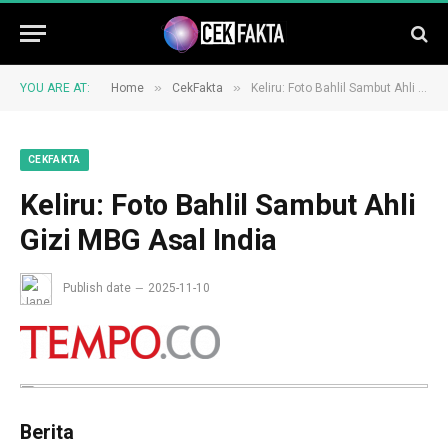
»
»
YOU ARE AT:
Home
CekFakta
Keliru: Foto Bahlil Sambut Ahli Gizi MBG Asal India
CEKFAKTA
Keliru: Foto Bahlil Sambut Ahli
Gizi MBG Asal India
Publish date
2025-11-10
Berita