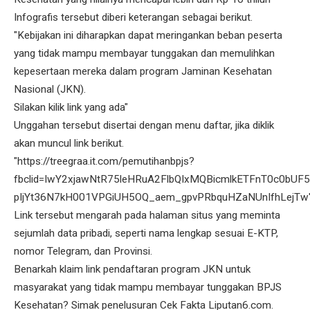
Infografis tersebut diberi keterangan sebagai berikut.
"Kebijakan ini diharapkan dapat meringankan beban peserta
yang tidak mampu membayar tunggakan dan memulihkan
kepesertaan mereka dalam program Jaminan Kesehatan
Nasional (JKN).
Silakan kilik link yang ada"
Unggahan tersebut disertai dengan menu daftar, jika diklik
akan muncul link berikut.
"https://treegraa.it.com/pemutihanbpjs?
fbclid=IwY2xjawNtR75leHRuA2FlbQIxMQBicmlkETFnT0c0bUF
pIjYt36N7kH001VPGiUH5OQ_aem_gpvPRbquHZaNUnIfhLejTw
Link tersebut mengarah pada halaman situs yang meminta
sejumlah data pribadi, seperti nama lengkap sesuai E-KTP,
nomor Telegram, dan Provinsi.
Benarkah klaim link pendaftaran program JKN untuk
masyarakat yang tidak mampu membayar tunggakan BPJS
Kesehatan? Simak penelusuran Cek Fakta Liputan6.com.