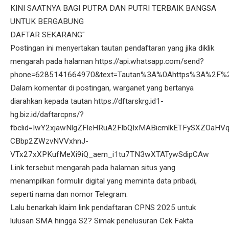
KINI SAATNYA BAGI PUTRA DAN PUTRI TERBAIK BANGSA
UNTUK BERGABUNG
DAFTAR SEKARANG"
Postingan ini menyertakan tautan pendaftaran yang jika diklik
mengarah pada halaman https://api.whatsapp.com/send?
phone=6285141664970&text=Tautan%3A%0Ahttps%3A%2F%
Dalam komentar di postingan, warganet yang bertanya
diarahkan kepada tautan https://dftarskrg.id1-
hg.biz.id/daftarcpns/?
fbclid=IwY2xjawNlgZFleHRuA2FlbQIxMABicmlkETFySXZOaH
CBbp2ZWzvNVVxhnJ-
VTx27xXPKufMeXi9iQ_aem_i1tu7TN3wXTATywSdipCAw
Link tersebut mengarah pada halaman situs yang
menampilkan formulir digital yang meminta data pribadi,
seperti nama dan nomor Telegram.
Lalu benarkah klaim link pendaftaran CPNS 2025 untuk
lulusan SMA hingga S2? Simak penelusuran Cek Fakta