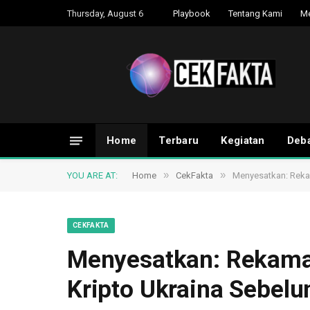
Thursday, August 6
Playbook
Tentang Kami
M
Home
Terbaru
Kegiatan
Deba
»
»
YOU ARE AT:
Home
CekFakta
Menyesatkan: Rekam
CEKFAKTA
Menyesatkan: Rekama
Kripto Ukraina Sebelu