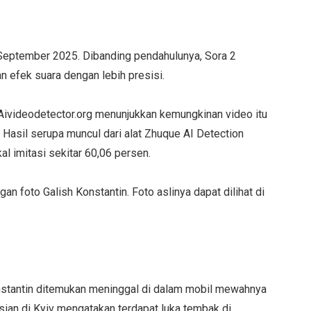
0 September 2025. Dibanding pendahulunya, Sora 2
 efek suara dengan lebih presisi.
Aivideodetector.org menunjukkan kemungkinan video itu
 Hasil serupa muncul dari alat Zhuque AI Detection
al imitasi sekitar 60,06 persen.
an foto Galish Konstantin. Foto aslinya dapat dilihat di
Konstantin ditemukan meninggal di dalam mobil mewahnya
isian di Kyiv mengatakan terdapat luka tembak di