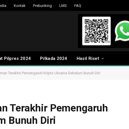
edia
Kontak
Prebunking
LMS
FAQ
t Pilpres 2024
Pilkada 2024
Hasil Riset
an Terakhir Pemengaruh Kripto Ukraina Sebelum Bunuh Diri
n Terakhir Pemengaruh
m Bunuh Diri