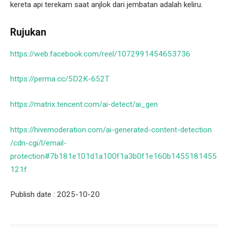
kereta api terekam saat anjlok dari jembatan adalah keliru.
Rujukan
https://web.facebook.com/reel/1072991454653736
https://perma.cc/5D2K-652T
https://matrix.tencent.com/ai-detect/ai_gen
https://hivemoderation.com/ai-generated-content-detection
/cdn-cgi/l/email-
protection#7b181e101d1a100f1a3b0f1e160b1455181455
121f
Publish date : 2025-10-20