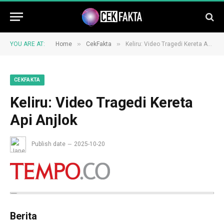
»
»
YOU ARE AT:
Home
CekFakta
Keliru: Video Tragedi Kereta Api Anjlok
CEKFAKTA
Keliru: Video Tragedi Kereta
Api Anjlok
Publish date
2025-10-20
Berita