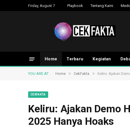
Friday, August 7
Playbook
Tentang Kami
Medi
Home
Terbaru
Kegiatan
Deba
»
»
YOU ARE AT:
Home
CekFakta
Keliru: Ajakan Dem
CEKFAKTA
Keliru: Ajakan Demo H
2025 Hanya Hoaks