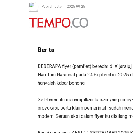
Publish date
2025-09-25
Berita
BEBERAPA flyer (pamflet) beredar di X [arsi
Hari Tani Nasional pada 24 September 2025 di 
hanyalah kabar bohong.
Selebaran itu menampilkan tulisan yang menya
provokasi, serta klaim pemerintah sudah mend
modern. Seruan aksi dalam flyer itu disilang m
Bunyi narasinya: AKSI 24 SEPTEMBER 2025