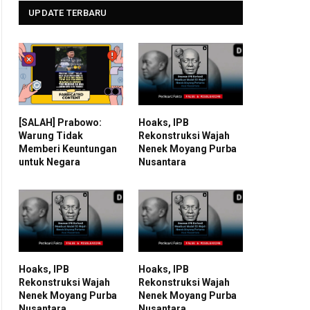
UPDATE TERBARU
[SALAH] Prabowo:
Hoaks, IPB
Warung Tidak
Rekonstruksi Wajah
Memberi Keuntungan
Nenek Moyang Purba
untuk Negara
Nusantara
Hoaks, IPB
Hoaks, IPB
Rekonstruksi Wajah
Rekonstruksi Wajah
Nenek Moyang Purba
Nenek Moyang Purba
Nusantara
Nusantara