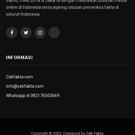
Sabtu, 5 Mei 2018 di Jakarta dengan melibatkan puluhan media
online di Indonesia serta jejaring ratusan pemeriksa fakta di
seluruh Indonesia.
Facebook
Twitter
Instagram
YouTube
INFORMASI
Cekfakta.com
info@cekfakta.com
Whatsapp di 082176503669
Copyright © 2023. Designed by
Cek Fakta
.