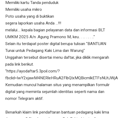
Memiliki kartu Tanda penduduk
Memiliki usaha mikro
Poto usaha yang di buktikan
segera laporkan usaha Anda ...!!!
melalui.... kepala bagian pelayanan data dan informasi BLT
UMKM 2025 A/n .Agung Pramono M, keu.. . .. . .. . .."
Selain itu terdapat poster digital berupa tulisan "BANTUAN
Tunai untuk Pedagang Kaki Lima dan Warung"
Unggahan tersebut disertai menu daftar, jika diklik mengarah
pada link berikut.
"https://ayodaftar5.3poil.com/?
fbclid=IwY2xjawM4NERleHRuA2FlbQIxMQBicmlkETFsNUtJ
Kemudian muncul halaman situs yang menampilkan formulir
digital yang meminta sejumlah identitas seperti nama dan
nomor Telegram aktif.
Benarkah klaim link pendaftaran bantuan pedagang kaki lima