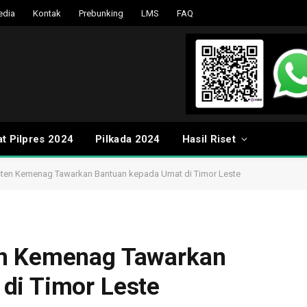
edia
Kontak
Prebunking
LMS
FAQ
t Pilpres 2024
Pilkada 2024
Hasil Riset
sten Kemenag Tawarkan Bantuan kepada Umat di Timor Leste
en Kemenag Tawarkan
di Timor Leste