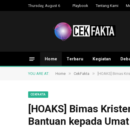
Thursday, August 6
Playbook
Tentang Kami
M
Home
Terbaru
Kegiatan
Deba
»
»
YOU ARE AT:
Home
CekFakta
[HOAKS] Bimas Kri
CEKFAKTA
[HOAKS] Bimas Krist
Bantuan kepada Umat 