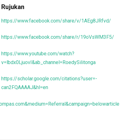
Rujukan
https://www.facebook.com/share/v/1AEg8JRfvd/
https://www.facebook.com/share/r/19oVsWM3F5/
https://www.youtube.com/watch?
v=lbdx0LjuovI&ab_channel=RoedySilitonga
https://scholar.google.com/citations?user=-
can2FQAAAAJ&hl=en
Kompas.com&medium=Referral&campaign=belowarticle