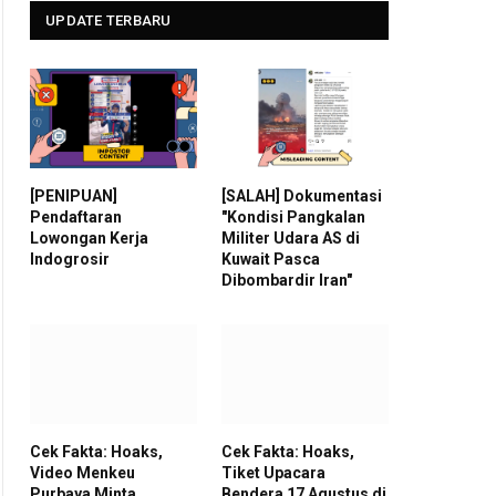
UPDATE TERBARU
[PENIPUAN]
[SALAH] Dokumentasi
Pendaftaran
"Kondisi Pangkalan
Lowongan Kerja
Militer Udara AS di
Indogrosir
Kuwait Pasca
Dibombardir Iran"
Cek Fakta: Hoaks,
Cek Fakta: Hoaks,
Video Menkeu
Tiket Upacara
Purbaya Minta
Bendera 17 Agustus di