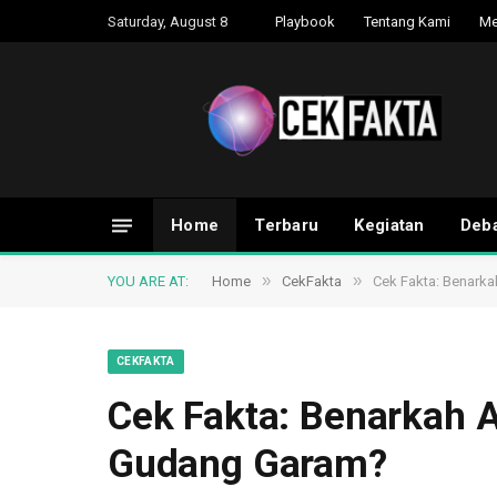
Saturday, August 8
Playbook
Tentang Kami
Me
Home
Terbaru
Kegiatan
Deba
»
»
YOU ARE AT:
Home
CekFakta
Cek Fakta: Benark
CEKFAKTA
Cek Fakta: Benarkah 
Gudang Garam?