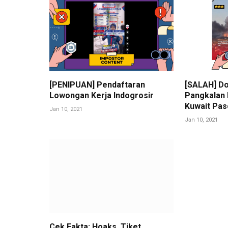
[PENIPUAN] Pendaftaran
[SALAH] Do
Lowongan Kerja Indogrosir
Pangkalan M
Kuwait Pas
Jan 10, 2021
Jan 10, 2021
Cek Fakta: Hoaks, Tiket