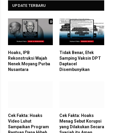
UPDATE TERBARU
Hoaks, IPB
Tidak Benar, Efek
Rekonstruksi Wajah
Samping Vaksin DPT
Nenek Moyang Purba
Daptacel
Nusantara
Disembunyikan
Cek Fakta: Hoaks
Cek Fakta: Hoaks
Video Luhut
Menag Sebut Korupsi
Sampaikan Program
yang Dilakukan Secara
Bantuan Dana Hibah
Syariah itu Aman