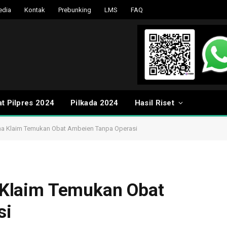
edia
Kontak
Prebunking
LMS
FAQ
t Pilpres 2024
Pilkada 2024
Hasil Riset
ipina Klaim Temukan Obat Ambeien Tanpa Operasi
na Klaim Temukan Obat
si