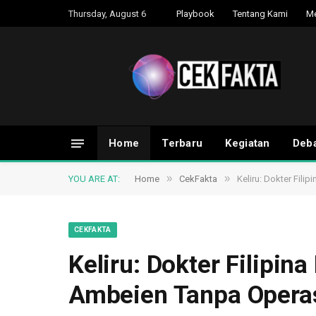
Thursday, August 6
Playbook
Tentang Kami
M
Home
Terbaru
Kegiatan
Deba
»
»
YOU ARE AT:
Home
CekFakta
Keliru: Dokter Fil
CEKFAKTA
Keliru: Dokter Filipi
Ambeien Tanpa Opera