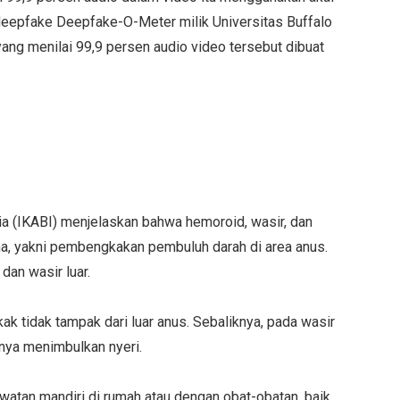
i deepfake Deepfake-O-Meter milik Universitas Buffalo
yang menilai 99,9 persen audio video tersebut dibuat
sia (IKABI) menjelaskan bahwa hemoroid, wasir, dan
ma, yakni pembengkakan pembuluh darah di area anus.
 dan wasir luar.
k tidak tampak dari luar anus. Sebaliknya, pada wasir
anya menimbulkan nyeri.
atan mandiri di rumah atau dengan obat-obatan, baik