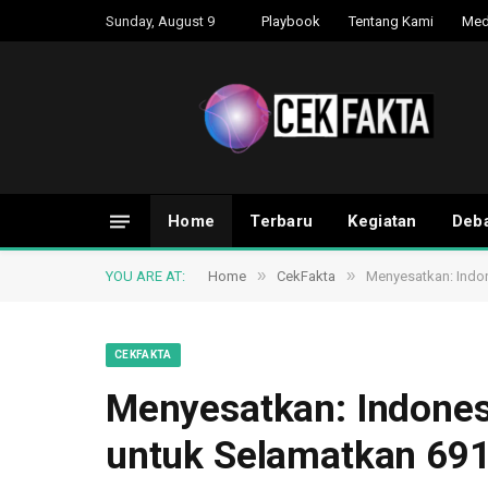
Sunday, August 9
Playbook
Tentang Kami
Med
Home
Terbaru
Kegiatan
Deba
»
»
YOU ARE AT:
Home
CekFakta
Menyesatkan: Indo
CEKFAKTA
Menyesatkan: Indone
untuk Selamatkan 69