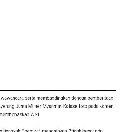
n wawancara serta membandingkan dengan pemberitaan
enyerang Junta Militer Myanmar. Kolase foto pada konten
wo membebaskan WNI.
lliansyah Soemirat, mengatakan, ?tidak benar ada