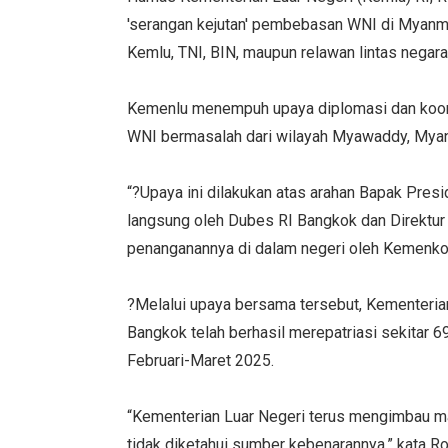
'serangan kejutan' pembebasan WNI di Myanma
Kemlu, TNI, BIN, maupun relawan lintas negar
Kemenlu menempuh upaya diplomasi dan koord
WNI bermasalah dari wilayah Myawaddy, Myan
“?Upaya ini dilakukan atas arahan Bapak Presi
langsung oleh Dubes RI Bangkok dan Direktur
penanganannya di dalam negeri oleh Kemenkop
?Melalui upaya bersama tersebut, Kementeri
Bangkok telah berhasil merepatriasi sekitar
Februari-Maret 2025.
“Kementerian Luar Negeri terus mengimbau mas
tidak diketahui sumber kebenarannya,” kata Ro