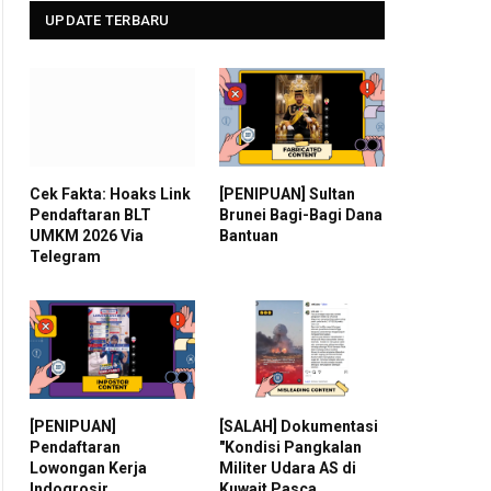
UPDATE TERBARU
Cek Fakta: Hoaks Link
[PENIPUAN] Sultan
Pendaftaran BLT
Brunei Bagi-Bagi Dana
UMKM 2026 Via
Bantuan
Telegram
[PENIPUAN]
[SALAH] Dokumentasi
Pendaftaran
"Kondisi Pangkalan
Lowongan Kerja
Militer Udara AS di
Indogrosir
Kuwait Pasca