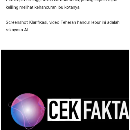
keliling melihat kehancuran ibu kotanya
Screenshot Klarifikasi, video Teheran hancur lebur ini adalah
rekayasa AI