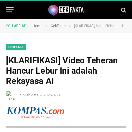
»
»
YOU ARE AT:
Home
CekFakta
[KLARIFIKASI] Video Teheran Hancur Lebur Ini adalah Rekayasa AI
CEKFAKTA
[KLARIFIKASI] Video Teheran
Hancur Lebur Ini adalah
Rekayasa AI
Publish date
2025-07-01