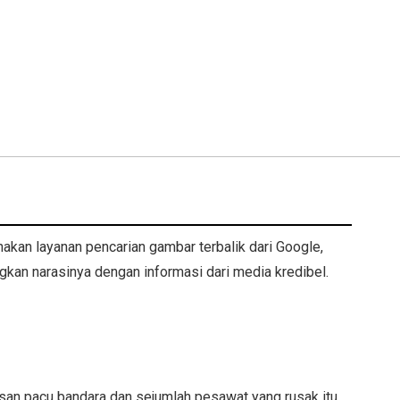
kan layanan pencarian gambar terbalik dari Google,
gkan narasinya dengan informasi dari media kredibel.
.
san pacu bandara dan sejumlah pesawat yang rusak itu