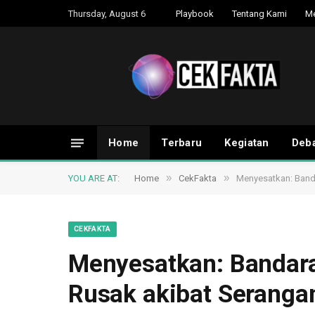
Thursday, August 6
Playbook
Tentang Kami
M
Home
Terbaru
Kegiatan
Deba
»
»
YOU ARE AT:
Home
CekFakta
Menyesatkan: Banda
CEKFAKTA
Menyesatkan: Bandara
Rusak akibat Serangan