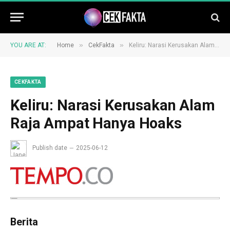
»
»
YOU ARE AT:
Home
CekFakta
Keliru: Narasi Kerusakan Alam Raja Ampat Hanya Hoaks
CEKFAKTA
Keliru: Narasi Kerusakan Alam
Raja Ampat Hanya Hoaks
Publish date
2025-06-12
Berita