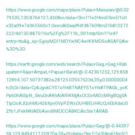
https://www.google.com/maps/place/Pulau+Manuran/@0.02
79535,130.8766127,4508m/data=!3m1!1e3!4m6!3m5!1s0
x32a09e7d365560c1:0xecd60aad9df38760!8m2!3d0.0272
222!4d130.8875!16s%2Fg%2F11b_001mlp!5m1!1e4?
entry=ttu&g_ep=EgoyMDI1MDYwNC4wIKXMDSoASAFQAw
%3D%3D
https://earth.google.com/web/search/Pulau+Gag,+Gag,+Kab
upaten+Raja+Ampat,+Papua+Barat/@-0.42361252,129.858
12894,107.50737382a,28125.03557623d,35y,0.00000004
h,0t,0r/data=Cj4iJgokCYS1oYrk8TNAEYS1oYrk8TPAGb_yoK
Pp60hAISpN_5kru0nAKhAIARIKMjAxOC0xMi0zMRgBQgIIA
TIpCicKJQohMU42bXpvOVpPZWxDUHBEUHRzQzlEbXdaU0
Zfb1JFekNKIAE6AwoBMEICCABKCAic5te1ARAB
https://www.google.com/maps/place/Pulau+Gag/@-0.44397
59,129.8494117,20970a,35y,0t/data=!3m1!1e3!4m6!3m5!1