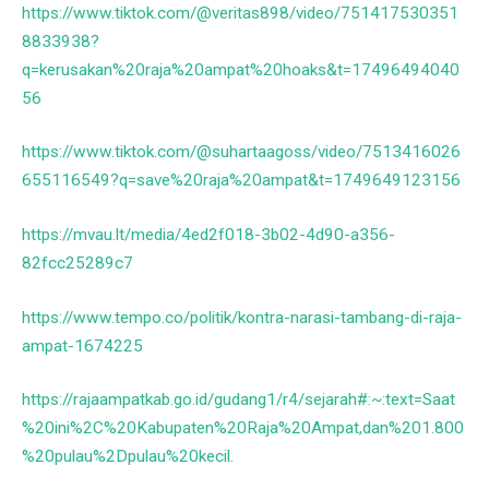
https://www.tiktok.com/@veritas898/video/751417530351
8833938?
q=kerusakan%20raja%20ampat%20hoaks&t=17496494040
56
https://www.tiktok.com/@suhartaagoss/video/7513416026
655116549?q=save%20raja%20ampat&t=1749649123156
https://mvau.lt/media/4ed2f018-3b02-4d90-a356-
82fcc25289c7
https://www.tempo.co/politik/kontra-narasi-tambang-di-raja-
ampat-1674225
https://rajaampatkab.go.id/gudang1/r4/sejarah#:~:text=Saat
%20ini%2C%20Kabupaten%20Raja%20Ampat,dan%201.800
%20pulau%2Dpulau%20kecil.