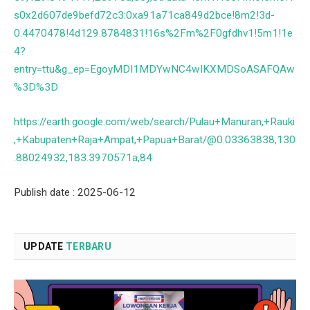
s0x2d607de9befd72c3:0xa91a71ca849d2bce!8m2!3d-
0.4470478!4d129.8784831!16s%2Fm%2F0gfdhv1!5m1!1e
4?
entry=ttu&g_ep=EgoyMDI1MDYwNC4wIKXMDSoASAFQAw
%3D%3D
https://earth.google.com/web/search/Pulau+Manuran,+Rauki
,+Kabupaten+Raja+Ampat,+Papua+Barat/@0.03363838,130
.88024932,183.3970571a,84
Publish date : 2025-06-12
UPDATE
TERBARU