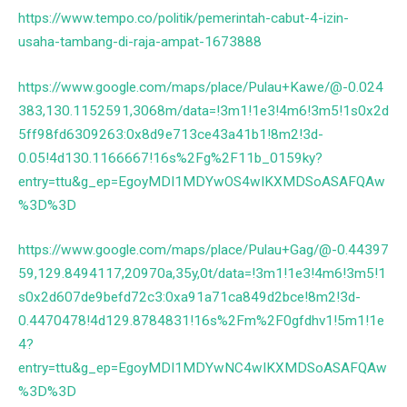
https://www.tempo.co/politik/pemerintah-cabut-4-izin-
usaha-tambang-di-raja-ampat-1673888
https://www.google.com/maps/place/Pulau+Kawe/@-0.024
383,130.1152591,3068m/data=!3m1!1e3!4m6!3m5!1s0x2d
5ff98fd6309263:0x8d9e713ce43a41b1!8m2!3d-
0.05!4d130.1166667!16s%2Fg%2F11b_0159ky?
entry=ttu&g_ep=EgoyMDI1MDYwOS4wIKXMDSoASAFQAw
%3D%3D
https://www.google.com/maps/place/Pulau+Gag/@-0.44397
59,129.8494117,20970a,35y,0t/data=!3m1!1e3!4m6!3m5!1
s0x2d607de9befd72c3:0xa91a71ca849d2bce!8m2!3d-
0.4470478!4d129.8784831!16s%2Fm%2F0gfdhv1!5m1!1e
4?
entry=ttu&g_ep=EgoyMDI1MDYwNC4wIKXMDSoASAFQAw
%3D%3D