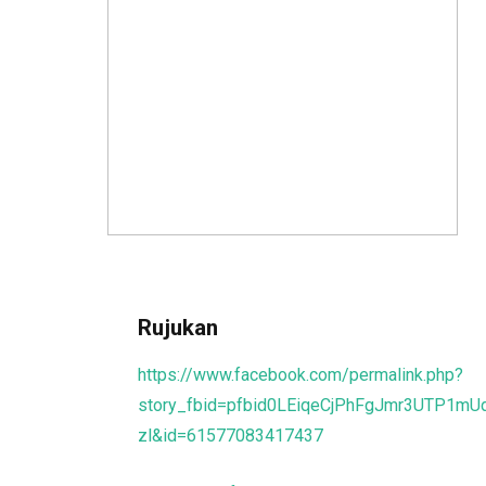
Rujukan
https://www.facebook.com/permalink.php?
story_fbid=pfbid0LEiqeCjPhFgJmr3UTP1
zl&id=61577083417437