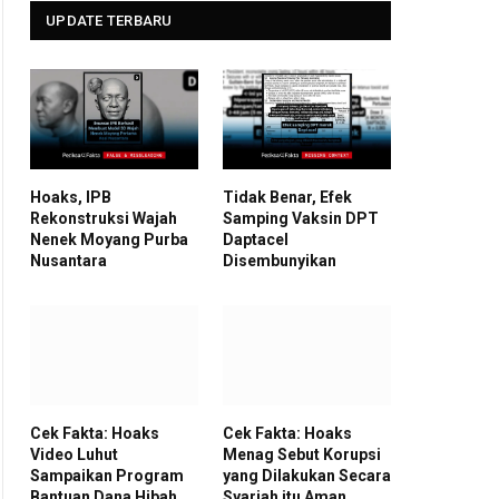
UPDATE TERBARU
Hoaks, IPB
Tidak Benar, Efek
Rekonstruksi Wajah
Samping Vaksin DPT
Nenek Moyang Purba
Daptacel
Nusantara
Disembunyikan
Cek Fakta: Hoaks
Cek Fakta: Hoaks
Video Luhut
Menag Sebut Korupsi
Sampaikan Program
yang Dilakukan Secara
Bantuan Dana Hibah
Syariah itu Aman