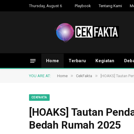
Thursday, August 6
Playbook
Tentang Kami
M
Home
Terbaru
Kegiatan
Deba
»
»
YOU ARE AT:
Home
CekFakta
[HOAKS] Tautan Pe
CEKFAKTA
[HOAKS] Tautan Penda
Bedah Rumah 2025