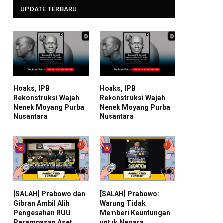
UPDATE TERBARU
Hoaks, IPB
Hoaks, IPB
Rekonstruksi Wajah
Rekonstruksi Wajah
Nenek Moyang Purba
Nenek Moyang Purba
Nusantara
Nusantara
[SALAH] Prabowo dan
[SALAH] Prabowo:
Gibran Ambil Alih
Warung Tidak
Pengesahan RUU
Memberi Keuntungan
Perampasan Aset
untuk Negara