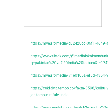
https://mvau.lt/media/d32428cc-06f1-4649
https://www.tiktok.com/@medialokalmendu
q=pakistan%20vs%20India%20terbaru&t=17
https://mvau.lt/media/71e0105a-af5d-4354
https://cekfakta.tempo.co/fakta/3598/keliru-v
jet-tempur-rafale-india
https://www.youtube.com/watch?v=mgbqOO