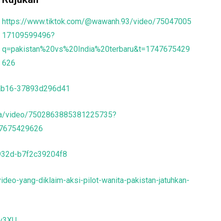
https://www.tiktok.com/@wawanh.93/video/75047005
17109599496?
q=pakistan%20vs%20India%20terbaru&t=1747675429
626
-ab16-37893d296d41
nia/video/7502863885381225735?
47675429626
-932d-b7f2c39204f8
ideo-yang-diklaim-aksi-pilot-wanita-pakistan-jatuhkan-
rv3XU