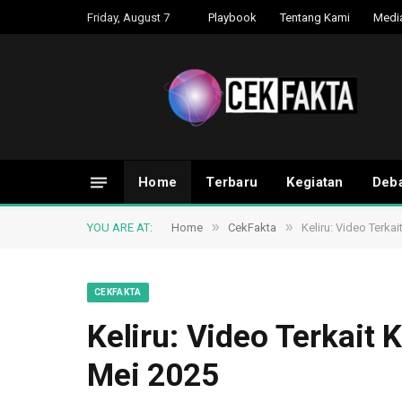
Friday, August 7
Playbook
Tentang Kami
Medi
Home
Terbaru
Kegiatan
Deba
»
»
YOU ARE AT:
Home
CekFakta
Keliru: Video Terka
CEKFAKTA
Keliru: Video Terkait 
Mei 2025