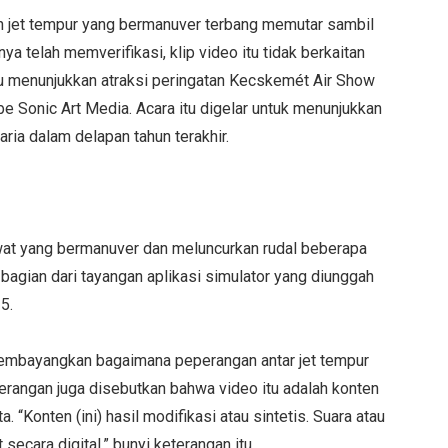
h jet tempur yang bermanuver terbang memutar sambil
a telah memverifikasi, klip video itu tidak berkaitan
tu menunjukkan atraksi peringatan Kecskemét Air Show
e Sonic Art Media. Acara itu digelar untuk menunjukkan
ia dalam delapan tahun terakhir.
wat yang bermanuver dan meluncurkan rudal beberapa
 bagian dari tayangan aplikasi simulator yang diunggah
5.
membayangkan bagaimana peperangan antar jet tempur
keterangan juga disebutkan bahwa video itu adalah konten
a. “Konten (ini) hasil modifikasi atau sintetis. Suara atau
 secara digital,” bunyi keterangan itu.