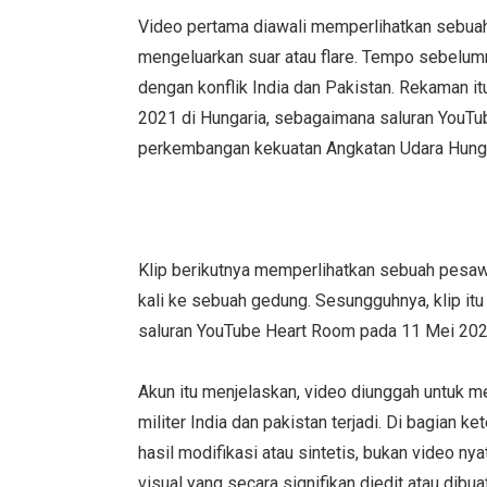
Video pertama diawali memperlihatkan sebua
mengeluarkan suar atau flare. Tempo sebelumny
dengan konflik India dan Pakistan. Rekaman i
2021 di Hungaria, sebagaimana saluran YouTub
perkembangan kekuatan Angkatan Udara Hungar
Klip berikutnya memperlihatkan sebuah pesa
kali ke sebuah gedung. Sesungguhnya, klip itu
saluran YouTube Heart Room pada 11 Mei 202
Akun itu menjelaskan, video diunggah untuk 
militer India dan pakistan terjadi. Di bagian 
hasil modifikasi atau sintetis, bukan video nyat
visual yang secara signifikan diedit atau dibuat