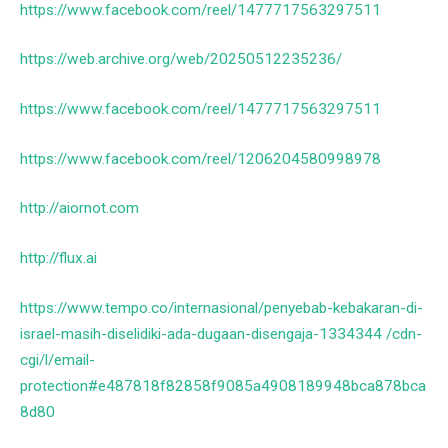
https://www.facebook.com/reel/1477717563297511
https://web.archive.org/web/20250512235236/
https://www.facebook.com/reel/1477717563297511
https://www.facebook.com/reel/1206204580998978
http://aiornot.com
http://flux.ai
https://www.tempo.co/internasional/penyebab-kebakaran-di-
israel-masih-diselidiki-ada-dugaan-disengaja-1334344 /cdn-
cgi/l/email-
protection#e487818f82858f9085a4908189948bca878bca
8d80