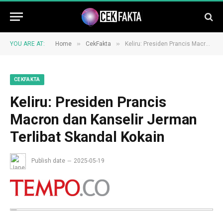
»
»
YOU ARE AT:
Home
CekFakta
Keliru: Presiden Prancis Macron dan Kanselir Jerman Terlibat Skandal Kokain
CEKFAKTA
Keliru: Presiden Prancis
Macron dan Kanselir Jerman
Terlibat Skandal Kokain
Publish date
2025-05-19