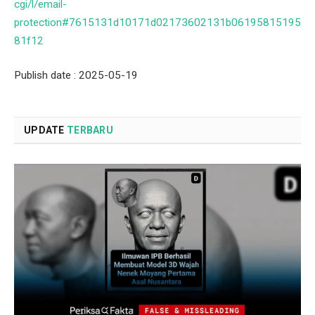
cgi/l/email-
protection#7615131d10171d02173602131b06195815195
81f12
Publish date : 2025-05-19
UPDATE
TERBARU