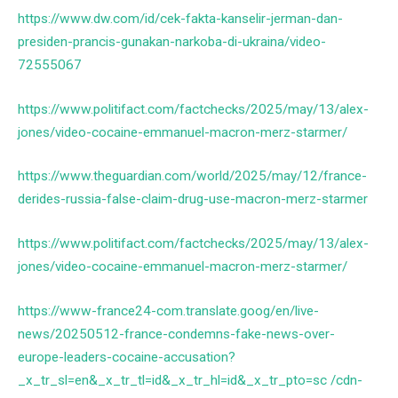
https://www.dw.com/id/cek-fakta-kanselir-jerman-dan-
presiden-prancis-gunakan-narkoba-di-ukraina/video-
72555067
https://www.politifact.com/factchecks/2025/may/13/alex-
jones/video-cocaine-emmanuel-macron-merz-starmer/
https://www.theguardian.com/world/2025/may/12/france-
derides-russia-false-claim-drug-use-macron-merz-starmer
https://www.politifact.com/factchecks/2025/may/13/alex-
jones/video-cocaine-emmanuel-macron-merz-starmer/
https://www-france24-com.translate.goog/en/live-
news/20250512-france-condemns-fake-news-over-
europe-leaders-cocaine-accusation?
_x_tr_sl=en&_x_tr_tl=id&_x_tr_hl=id&_x_tr_pto=sc /cdn-