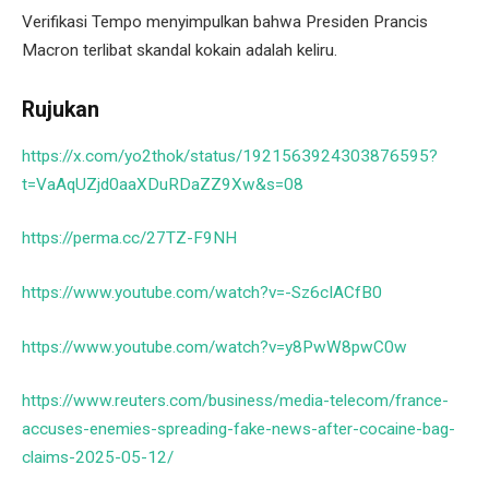
Verifikasi Tempo menyimpulkan bahwa Presiden Prancis
Macron terlibat skandal kokain adalah keliru.
Rujukan
https://x.com/yo2thok/status/1921563924303876595?
t=VaAqUZjd0aaXDuRDaZZ9Xw&s=08
https://perma.cc/27TZ-F9NH
https://www.youtube.com/watch?v=-Sz6cIACfB0
https://www.youtube.com/watch?v=y8PwW8pwC0w
https://www.reuters.com/business/media-telecom/france-
accuses-enemies-spreading-fake-news-after-cocaine-bag-
claims-2025-05-12/