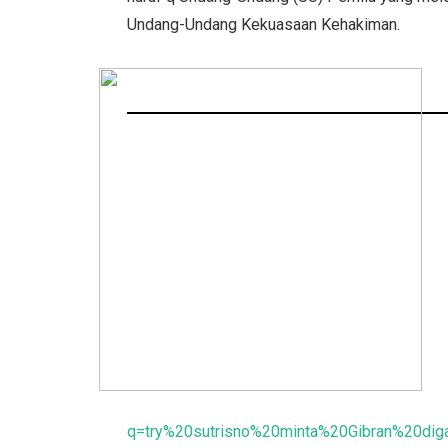
Undang-Undang Kekuasaan Kehakiman.
q=try%20sutrisno%20minta%20Gibran%20di