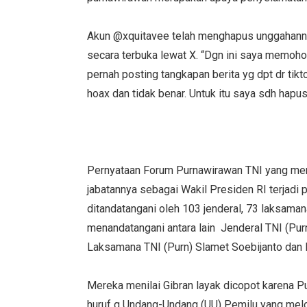
Akun @xquitavee telah menghapus unggahann
secara terbuka lewat X. “Dgn ini saya memoh
pernah posting tangkapan berita yg dpt dr tikt
hoax dan tidak benar. Untuk itu saya sdh hap
Pernyataan Forum Purnawirawan TNI yang men
jabatannya sebagai Wakil Presiden RI terjadi
ditandatangani oleh 103 jenderal, 73 laksaman
menandatangani antara lain Jenderal TNI (Purn
Laksamana TNI (Purn) Slamet Soebijanto dan 
Mereka menilai Gibran layak dicopot karena 
huruf q Undang-Undang (UU) Pemilu yang melo