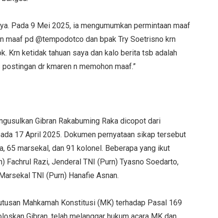
ya. Pada 9 Mei 2025, ia mengumumkan permintaan maaf
on maaf pd @tempodotco dan bpak Try Soetrisno krn
ok. Krn ketidak tahuan saya dan kalo berita tsb adalah
us postingan dr kmaren n memohon maaf.”
gusulkan Gibran Rakabuming Raka dicopot dari
 pada 17 April 2025. Dokumen pernyataan sikap tersebut
a, 65 marsekal, dan 91 kolonel. Beberapa yang ikut
) Fachrul Razi, Jenderal TNI (Purn) Tyasno Soedarto,
Marsekal TNI (Purn) Hanafie Asnan.
Putusan Mahkamah Konstitusi (MK) terhadap Pasal 169
loskan Gibran, telah melanggar hukum acara MK dan