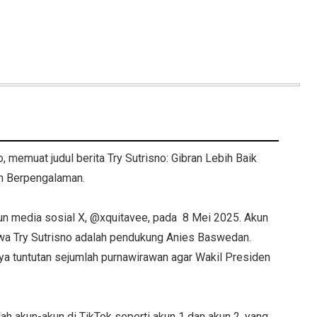
 memuat judul berita Try Sutrisno: Gibran Lebih Baik
h Berpengalaman.
kun media sosial X, @xquitavee, pada 8 Mei 2025. Akun
hwa Try Sutrisno adalah pendukung Anies Baswedan.
nya tuntutan sejumlah purnawirawan agar Wakil Presiden
ah akun-akun di TikTok seperti akun 1 dan akun 2, yang