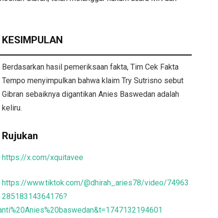
KESIMPULAN
Berdasarkan hasil pemeriksaan fakta, Tim Cek Fakta
Tempo menyimpulkan bahwa klaim Try Sutrisno sebut
Gibran sebaiknya digantikan Anies Baswedan adalah
keliru.
Rujukan
https://x.com/xquitavee
https://www.tiktok.com/@dhirah_aries78/video/74963
28518314364176?
ganti%20Anies%20baswedan&t=1747132194601