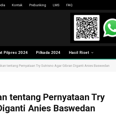
dia
Kontak
Prebunking
LMS
FAQ
t Pilpres 2024
Pilkada 2024
Hasil Riset
takan tentang Pernyataan Try Sutrisno Agar Gibran Diganti Anies Baswedan
an tentang Pernyataan Try
Diganti Anies Baswedan