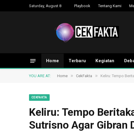
Saturday, August 8
Playbook
Tentang Kami
Me
Home
Terbaru
Kegiatan
Deba
»
»
YOU ARE AT:
Home
CekFakta
Keliru: Tempo Beri
CEKFAKTA
Keliru: Tempo Beritak
Sutrisno Agar Gibran 