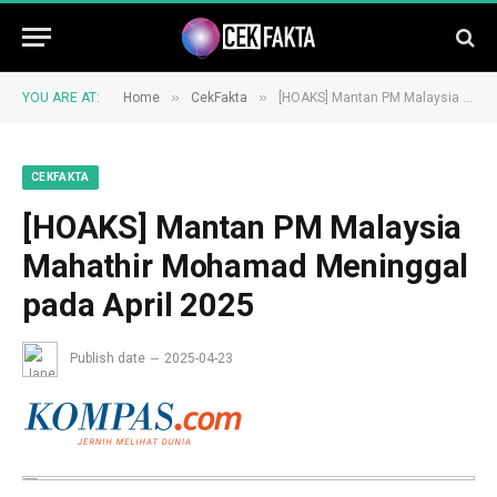
»
»
YOU ARE AT:
Home
CekFakta
[HOAKS] Mantan PM Malaysia Mahathir Mohamad Meninggal pada April 2025
CEKFAKTA
[HOAKS] Mantan PM Malaysia
Mahathir Mohamad Meninggal
pada April 2025
Publish date
2025-04-23