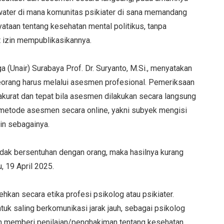
ldwater di mana komunitas psikiater di sana memandang
ataan tentang kesehatan mental politikus, tanpa
 izin mempublikasikannya.
a (Unair) Surabaya Prof. Dr. Suryanto, M.Si., menyatakan
eorang harus melalui asesmen profesional. Pemeriksaan
 akurat dan tepat bila asesmen dilakukan secara langsung
ada metode asesmen secara online, yakni subyek mengisi
ain sebagainya.
tidak bersentuhan dengan orang, maka hasilnya kurang
, 19 April 2025.
kan secara etika profesi psikolog atau psikiater.
tuk saling berkomunikasi jarak jauh, sebagai psikolog
an memberi penilaian/penghakiman tentang kesehatan