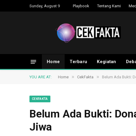
Sunday, August 9
Playbook
Tentang Kami
Med
Home
Terbaru
Kegiatan
Deba
»
»
YOU ARE AT:
Home
CekFakta
Belum Ada Bukti: 
CEKFAKTA
Belum Ada Bukti: Do
Jiwa