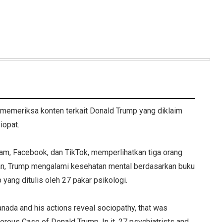
emeriksa konten terkait Donald Trump yang diklaim
iopat.
am, Facebook, dan TikTok, memperlihatkan tiga orang
akan, Trump mengalami kesehatan mental berdasarkan buku
yang ditulis oleh 27 pakar psikologi.
ada and his actions reveal sociopathy, that was
erous Case of Donald Trump. In it, 27 psychiatrists and