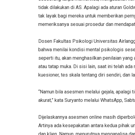
tidak dilakukan di AS. Apalagi ada aturan Go
tak layak bagi mereka untuk memberikan perny
memeriksanya sesuai prosedur dan mendapat
Dosen Fakultas Psikologi Universitas Airlangg
bahwa menilai kondisi mental psikologis ses
seperti itu, akan menghasilkan penilaian yang
atau tatap muka. Di sisi lain, saat ini telah 
kuesioner, tes skala tentang diri sendiri, dan l
“Namun bila asesmen melalui gejala, apalagi 
akurat,” kata Suryanto melalui WhatsApp, Sabtu
Dijelaskannya asesmen online masih diperboleh
Artinya ada kesepakatan antara kedua pihak un
dan klien. Namun, menurutnya menganalisa d