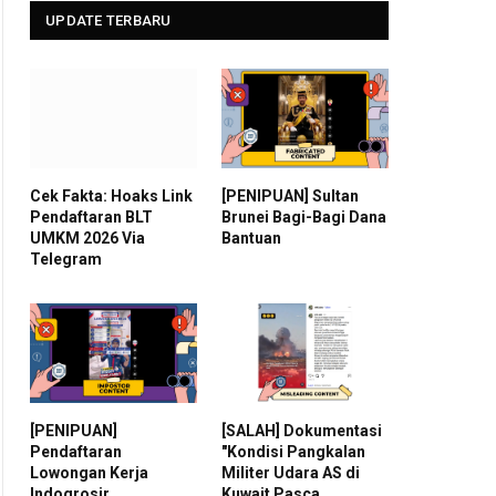
UPDATE TERBARU
Cek Fakta: Hoaks Link
[PENIPUAN] Sultan
Pendaftaran BLT
Brunei Bagi-Bagi Dana
UMKM 2026 Via
Bantuan
Telegram
[PENIPUAN]
[SALAH] Dokumentasi
Pendaftaran
"Kondisi Pangkalan
Lowongan Kerja
Militer Udara AS di
Indogrosir
Kuwait Pasca