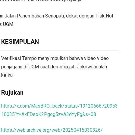
an Jalan Panembahan Senopati, dekat dengan Titik Nol
us UGM.
KESIMPULAN
Verifikasi Tempo menyimpulkan bahwa video video
penjagaan di UGM saat demo ijazah Jokowi adalah
keliru.
Rujukan
https://x.com/MasBRO_back/status/19120666720953
10035?t=AxEDeoK2Pgog5zvA3dYyFg&s=08
https://web.archive.org/web/20250415030326/