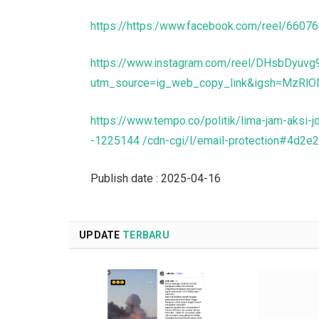
https://https:/www.facebook.com/reel/6607
https://www.instagram.com/reel/DHsbDyuvg
utm_source=ig_web_copy_link&igsh=MzRl
https://www.tempo.co/politik/lima-jam-aksi-j
-1225144 /cdn-cgi/l/email-protection#4
Publish date : 2025-04-16
UPDATE
TERBARU