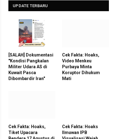
UPDATE TERBARU
[SALAH] Dokumentasi
Cek Fakta: Hoaks,
"Kondisi Pangkalan
Video Menkeu
Militer Udara AS di
Purbaya Minta
Kuwait Pasca
Koruptor Dihukum
Dibombardir Iran"
Mati
Cek Fakta: Hoaks,
Cek Fakta: Hoaks
Tiket Upacara
Ilmuwan IPB
Bendera 17 Agustus di
Visualisasi Wajah