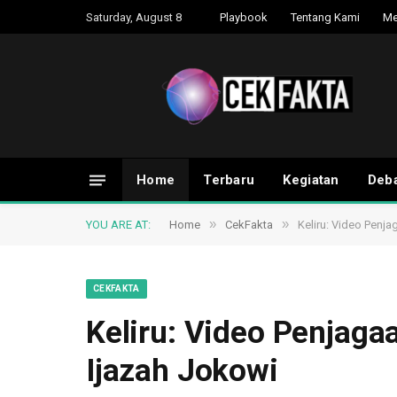
Saturday, August 8
Playbook
Tentang Kami
Me
Home
Terbaru
Kegiatan
Deba
»
»
YOU ARE AT:
Home
CekFakta
Keliru: Video Penj
CEKFAKTA
Keliru: Video Penjag
Ijazah Jokowi