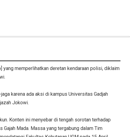
] yang memperlihatkan deretan kendaraan polisi, diklaim
wi.
jaga karena ada aksi di kampus Universitas Gadjah
jazah Jokowi.
akun. Konten ini menyebar di tengah sorotan terhadap
itas Gajah Mada. Massa yang tergabung dalam Tim
mendatangi Fakultas Kehutanan UGM pada 15 April