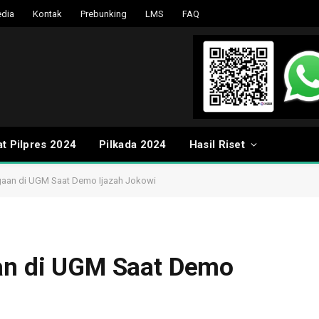
dia
Kontak
Prebunking
LMS
FAQ
t Pilpres 2024
Pilkada 2024
Hasil Riset
agaan di UGM Saat Demo Ijazah Jokowi
aan di UGM Saat Demo