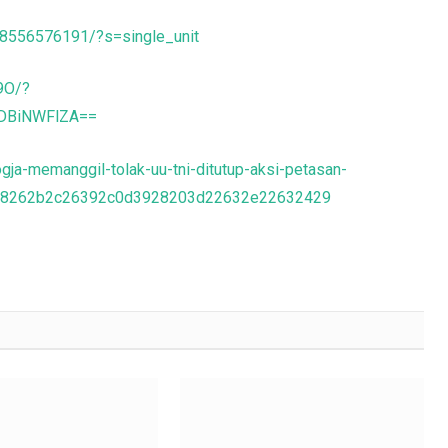
68556576191/?s=single_unit
9O/?
ODBiNWFlZA==
ogja-memanggil-tolak-uu-tni-ditutup-aksi-petasan-
d2e28262b2c26392c0d3928203d22632e22632429