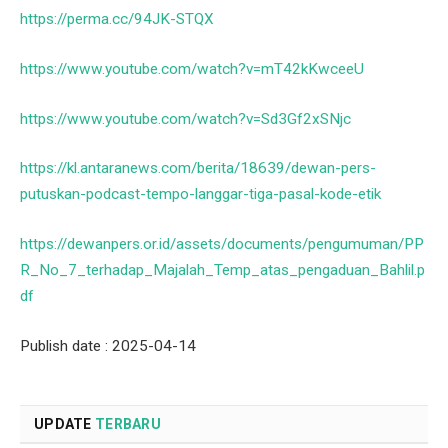
https://perma.cc/94JK-STQX
https://www.youtube.com/watch?v=mT42kKwceeU
https://www.youtube.com/watch?v=Sd3Gf2xSNjc
https://kl.antaranews.com/berita/18639/dewan-pers-
putuskan-podcast-tempo-langgar-tiga-pasal-kode-etik
https://dewanpers.or.id/assets/documents/pengumuman/PP
R_No_7_terhadap_Majalah_Temp_atas_pengaduan_Bahlil.p
df
Publish date : 2025-04-14
UPDATE
TERBARU