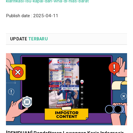
klarifikasi-isu-kapal-dan-wna-di-nias-barat
Publish date : 2025-04-11
UPDATE
TERBARU