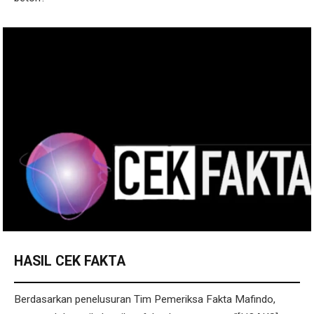
HASIL CEK FAKTA
Berdasarkan penelusuran Tim Pemeriksa Fakta Mafindo,