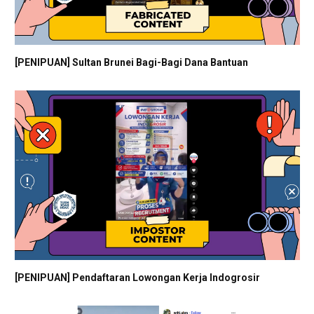
[PENIPUAN] Sultan Brunei Bagi-Bagi Dana Bantuan
[PENIPUAN] Pendaftaran Lowongan Kerja Indogrosir