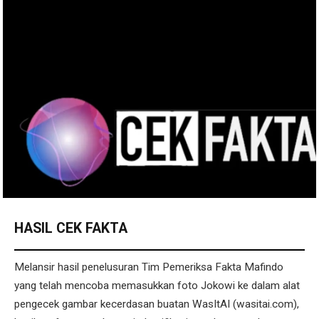
HASIL CEK FAKTA
Melansir hasil penelusuran Tim Pemeriksa Fakta Mafindo
yang telah mencoba memasukkan foto Jokowi ke dalam alat
pengecek gambar kecerdasan buatan WasItAI (wasitai.com),