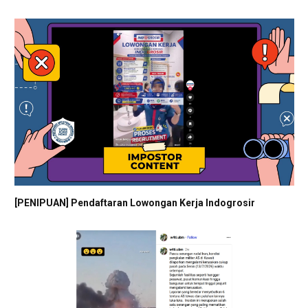
[PENIPUAN] Pendaftaran Lowongan Kerja Indogrosir