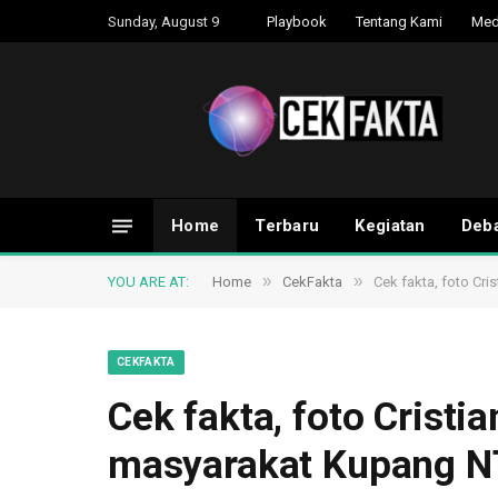
Sunday, August 9
Playbook
Tentang Kami
Med
Home
Terbaru
Kegiatan
Deba
»
»
YOU ARE AT:
Home
CekFakta
Cek fakta, foto Cr
CEKFAKTA
Cek fakta, foto Crist
masyarakat Kupang 