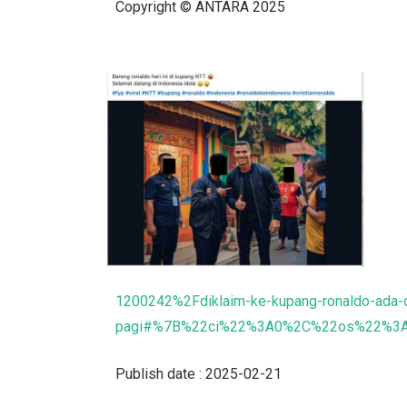
Copyright © ANTARA 2025
1200242%2Fdiklaim-ke-kupang-ronaldo-ada-d
pagi#%7B%22ci%22%3A0%2C%22os%22%3
Publish date : 2025-02-21