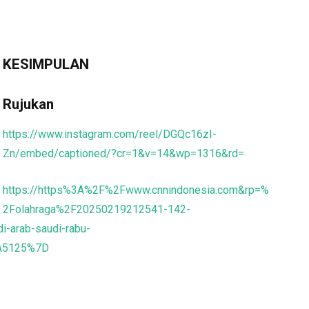
KESIMPULAN
Rujukan
https://www.instagram.com/reel/DGQc16zI-
Zn/embed/captioned/?cr=1&v=14&wp=1316&rd=
https://https%3A%2F%2Fwww.cnnindonesia.com&rp=%
2Folahraga%2F20250219212541-142-
i-arab-saudi-rabu-
A5125%7D