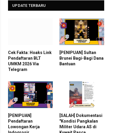
UPDATE TERBARU
Cek Fakta: Hoaks Link
[PENIPUAN] Sultan
Pendaftaran BLT
Brunei Bagi-Bagi Dana
UMKM 2026 Via
Bantuan
Telegram
[PENIPUAN]
[SALAH] Dokumentasi
Pendaftaran
"Kondisi Pangkalan
Lowongan Kerja
Militer Udara AS di
Indogrosir
Kuwait Pasca