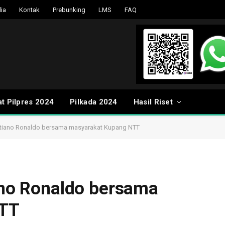
ia
Kontak
Prebunking
LMS
FAQ
t Pilpres 2024
Pilkada 2024
Hasil Riset
istiano Ronaldo bersama masyarakat Kupang NTT
iano Ronaldo bersama
NTT