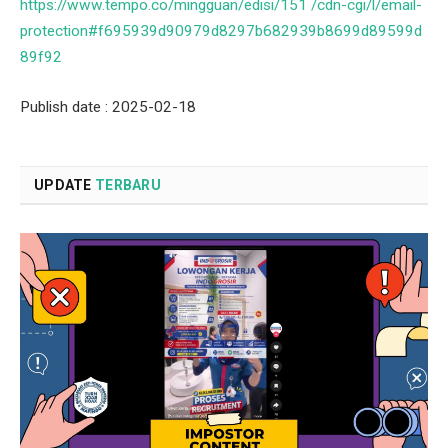
https://www.tempo.co/mingguan/edisi/151 /cdn-cgi/l/email-
protection#f695939d90979d8297b682939b8699d89599d
89f92
Publish date : 2025-02-18
UPDATE
TERBARU