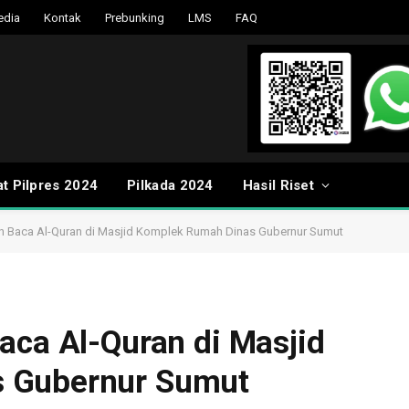
edia
Kontak
Prebunking
LMS
FAQ
t Pilpres 2024
Pilkada 2024
Hasil Riset
an Baca Al-Quran di Masjid Komplek Rumah Dinas Gubernur Sumut
aca Al-Quran di Masjid
 Gubernur Sumut