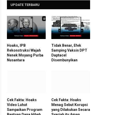
UPDATE TERBARU
Hoaks, IPB
Tidak Benar, Efek
Rekonstruksi Wajah
Samping Vaksin DPT
Nenek Moyang Purba
Daptacel
Nusantara
Disembunyikan
Cek Fakta: Hoaks
Cek Fakta: Hoaks
Video Luhut
Menag Sebut Korupsi
Sampaikan Program
yang Dilakukan Secara
Bantuan Dana Hibah
Syariah itu Aman