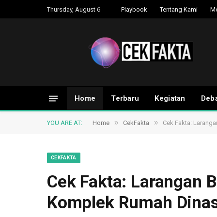
Thursday, August 6
Playbook
Tentang Kami
M
Home
Terbaru
Kegiatan
Deba
»
»
YOU ARE AT:
Home
CekFakta
Cek Fakta: Larang
CEKFAKTA
Cek Fakta: Larangan B
Komplek Rumah Dinas