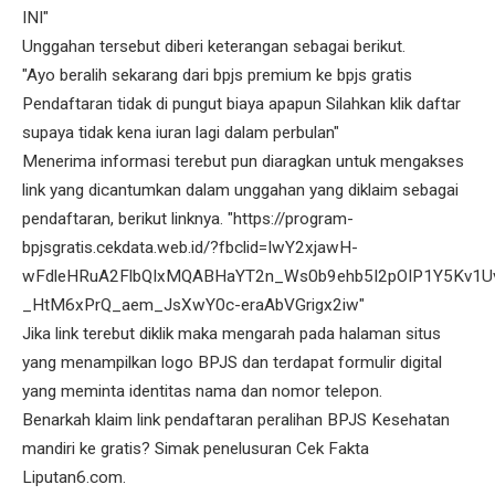
INI"
Unggahan tersebut diberi keterangan sebagai berikut.
"Ayo beralih sekarang dari bpjs premium ke bpjs gratis
Pendaftaran tidak di pungut biaya apapun Silahkan klik daftar
supaya tidak kena iuran lagi dalam perbulan"
Menerima informasi terebut pun diaragkan untuk mengakses
link yang dicantumkan dalam unggahan yang diklaim sebagai
pendaftaran, berikut linknya. "https://program-
bpjsgratis.cekdata.web.id/?fbclid=IwY2xjawH-
wFdleHRuA2FlbQIxMQABHaYT2n_Ws0b9ehb5I2pOIP1Y5Kv1Uvl
_HtM6xPrQ_aem_JsXwY0c-eraAbVGrigx2iw"
Jika link terebut diklik maka mengarah pada halaman situs
yang menampilkan logo BPJS dan terdapat formulir digital
yang meminta identitas nama dan nomor telepon.
Benarkah klaim link pendaftaran peralihan BPJS Kesehatan
mandiri ke gratis? Simak penelusuran Cek Fakta
Liputan6.com.