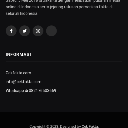
Sabtu, 5 Mei 2018 di Jakarta dengan melibatkan puluhan media
online di Indonesia serta jejaring ratusan pemeriksa fakta di
seluruh Indonesia.
Facebook
Twitter
Instagram
YouTube
INFORMASI
Cekfakta.com
info@cekfakta.com
Whatsapp di 082176503669
Copyright © 2023. Designed by
Cek Fakta
.