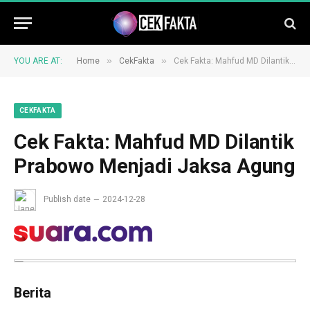
»
»
YOU ARE AT:
Home
CekFakta
Cek Fakta: Mahfud MD Dilantik Prabowo Menjadi Jaksa Agung
CEKFAKTA
Cek Fakta: Mahfud MD Dilantik
Prabowo Menjadi Jaksa Agung
Publish date
2024-12-28
Berita