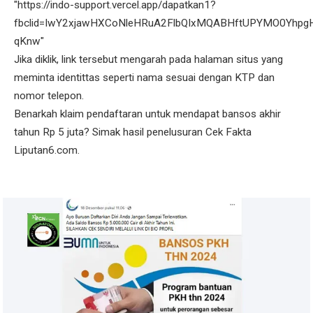
"https://indo-support.vercel.app/dapatkan1?
fbclid=IwY2xjawHXCoNleHRuA2FlbQIxMQABHftUPYMO0Yhpg
qKnw"
Jika diklik, link tersebut mengarah pada halaman situs yang
meminta identittas seperti nama sesuai dengan KTP dan
nomor telepon.
Benarkah klaim pendaftaran untuk mendapat bansos akhir
tahun Rp 5 juta? Simak hasil penelusuran Cek Fakta
Liputan6.com.