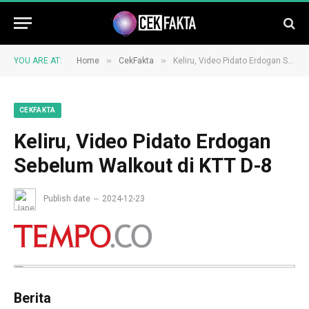
»
»
YOU ARE AT:
Home
CekFakta
Keliru, Video Pidato Erdogan Sebelum Walkout di KTT D-8
CEKFAKTA
Keliru, Video Pidato Erdogan
Sebelum Walkout di KTT D-8
Publish date
2024-12-23
Berita