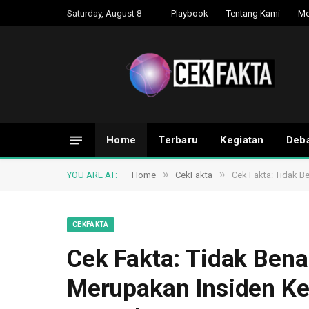
Saturday, August 8
Playbook
Tentang Kami
Me
Home
Terbaru
Kegiatan
Deba
»
»
YOU ARE AT:
Home
CekFakta
Cek Fakta: Tidak B
CEKFAKTA
Cek Fakta: Tidak Bena
Merupakan Insiden Ke