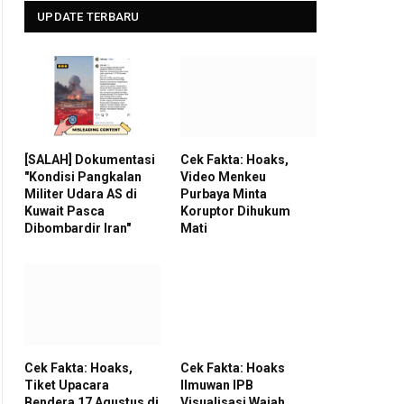
UPDATE TERBARU
[SALAH] Dokumentasi
Cek Fakta: Hoaks,
"Kondisi Pangkalan
Video Menkeu
Militer Udara AS di
Purbaya Minta
Kuwait Pasca
Koruptor Dihukum
Dibombardir Iran"
Mati
Cek Fakta: Hoaks,
Cek Fakta: Hoaks
Tiket Upacara
Ilmuwan IPB
Bendera 17 Agustus di
Visualisasi Wajah