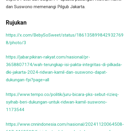
dan Suswono memenangi Pilgub Jakarta.
Rujukan
https://x.com/BebySoSweet/status/186135899842932769
8/photo/3
https://jabar.pikiran-rakyat.com/nasional/pr-
3658807174/wah-terungkap-isi-pakta-integritas-di-pilkada-
dki-jakarta-2024-ridwan-kamil-dan-suswono-dapat-
dukungan-fpi?page=all
https://www.tempo.co/politik/juru-bicara-pks-sebut-rizieq-
syihab-beri-dukungan-untuk-ridwan-kamil-suswono-
1173544
https://www.cnnindonesia.com/nasional/20241120064508-