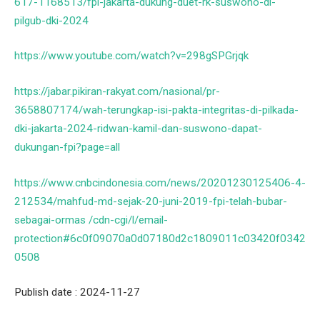
617-1168513/fpi-jakarta-dukung-duet-rk-suswono-di-
pilgub-dki-2024
https://www.youtube.com/watch?v=298gSPGrjqk
https://jabar.pikiran-rakyat.com/nasional/pr-
3658807174/wah-terungkap-isi-pakta-integritas-di-pilkada-
dki-jakarta-2024-ridwan-kamil-dan-suswono-dapat-
dukungan-fpi?page=all
https://www.cnbcindonesia.com/news/20201230125406-4-
212534/mahfud-md-sejak-20-juni-2019-fpi-telah-bubar-
sebagai-ormas /cdn-cgi/l/email-
protection#6c0f09070a0d07180d2c1809011c03420f0342
0508
Publish date : 2024-11-27