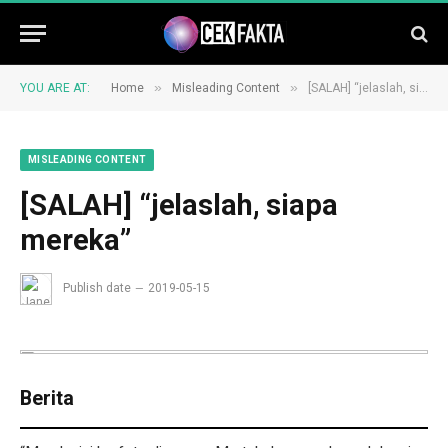
»
»
YOU ARE AT:
Home
Misleading Content
[SALAH] “jelaslah, siapa mereka”
MISLEADING CONTENT
[SALAH] “jelaslah, siapa
mereka”
Publish date
2019-05-15
Berita