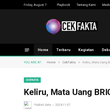
Friday, August 7
Playbook
Tentang Kami
Medi
Home
Terbaru
Kegiatan
Deba
»
»
YOU ARE AT:
Home
CekFakta
Keliru, Mata Uang B
CEKFAKTA
Keliru, Mata Uang BRI
Publish date
2024-11-07