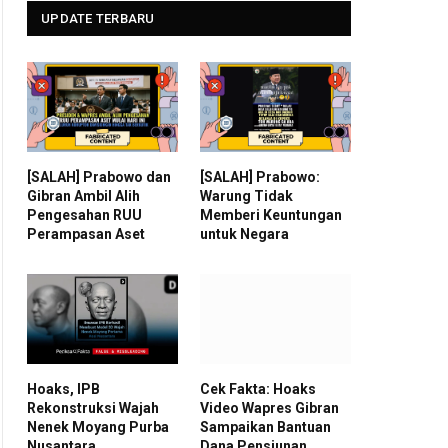
UPDATE TERBARU
[SALAH] Prabowo dan
[SALAH] Prabowo:
Gibran Ambil Alih
Warung Tidak
Pengesahan RUU
Memberi Keuntungan
Perampasan Aset
untuk Negara
Hoaks, IPB
Cek Fakta: Hoaks
Rekonstruksi Wajah
Video Wapres Gibran
Nenek Moyang Purba
Sampaikan Bantuan
Nusantara
Dana Pensiunan