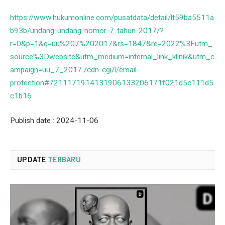
https://www.hukumonline.com/pusatdata/detail/lt59ba5511a
b93b/undang-undang-nomor-7-tahun-2017/?
r=0&p=1&q=uu%207%202017&rs=1847&re=2022%3Futm_
source%3Dwebsite&utm_medium=internal_link_klinik&utm_c
ampaign=uu_7_2017 /cdn-cgi/l/email-
protection#7211171914131906133206171f021d5c111d5
c1b16
Publish date : 2024-11-06
UPDATE
TERBARU