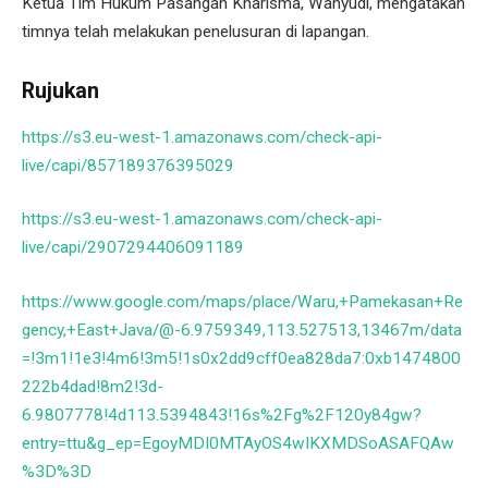
Ketua Tim Hukum Pasangan Kharisma, Wahyudi, mengatakan
timnya telah melakukan penelusuran di lapangan.
Rujukan
https://s3.eu-west-1.amazonaws.com/check-api-
live/capi/857189376395029
https://s3.eu-west-1.amazonaws.com/check-api-
live/capi/2907294406091189
https://www.google.com/maps/place/Waru,+Pamekasan+Re
gency,+East+Java/@-6.9759349,113.527513,13467m/data
=!3m1!1e3!4m6!3m5!1s0x2dd9cff0ea828da7:0xb1474800
222b4dad!8m2!3d-
6.9807778!4d113.5394843!16s%2Fg%2F120y84gw?
entry=ttu&g_ep=EgoyMDI0MTAyOS4wIKXMDSoASAFQAw
%3D%3D