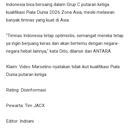
Indonesia bisa bersaing dalam Grup C putaran ketiga
kualifikasi Piala Dunia 2026 Zona Asia, meski melawan
banyak timnas yang kuat di Asia.
"Timnas Indonesia tetap optimistis, semangat mereka tetap
ya ingin berjuang keras dan akan bertemu dengan negara-
negara hebat lainnya," kata Dito, dilansir dari ANTARA.
Klaim: Video Marselino nyatakan tidak ikut kualifikasi Piala
Dunia putaran ketiga
Rating: Disinformasi
Pewarta: Tim JACX
Editor: Indriani