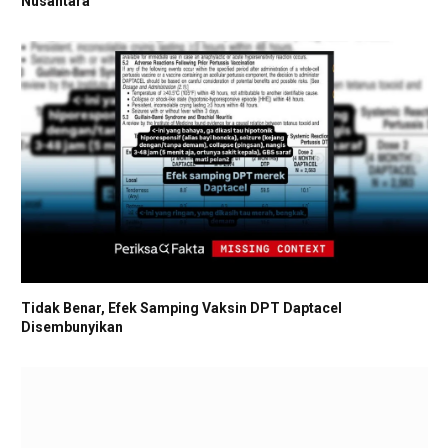
Nusantara
Tidak Benar, Efek Samping Vaksin DPT Daptacel
Disembunyikan