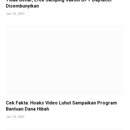
Disembunyikan
Jan 10, 2021
Cek Fakta: Hoaks Video Luhut Sampaikan Program
Bantuan Dana Hibah
Jan 10, 2021