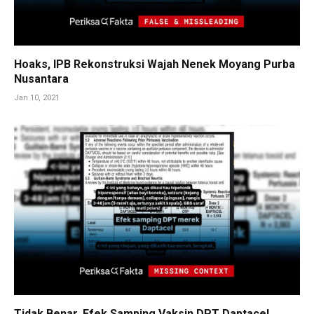
Hoaks, IPB Rekonstruksi Wajah Nenek Moyang Purba
Nusantara
Jan 10, 2021
Tidak Benar, Efek Samping Vaksin DPT Daptacel