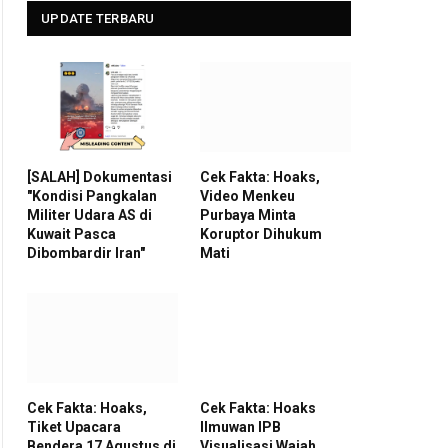
UPDATE TERBARU
[SALAH] Dokumentasi
Cek Fakta: Hoaks,
"Kondisi Pangkalan
Video Menkeu
Militer Udara AS di
Purbaya Minta
Kuwait Pasca
Koruptor Dihukum
Dibombardir Iran"
Mati
Cek Fakta: Hoaks,
Cek Fakta: Hoaks
Tiket Upacara
Ilmuwan IPB
Bendera 17 Agustus di
Visualisasi Wajah