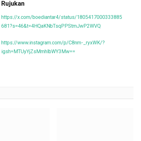
Rujukan
https://x.com/boediantar4/status/1805417000333885
681?s=46&t=4HQaKNbTsqPPStmJwP2WVQ
https://www.instagram.com/p/C8nm-_ryxWK/?
igsh=MTUyYjZsMmhlbWY3Mw==