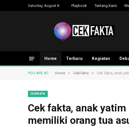
Saturday, August 8
Playbook
Tentang Kami
Me
Home
Terbaru
Kegiatan
Deba
»
»
YOU ARE AT:
Home
CekFakta
Cek fakta, anak ya
CEKFAKTA
Cek fakta, anak yatim
memiliki orang tua as