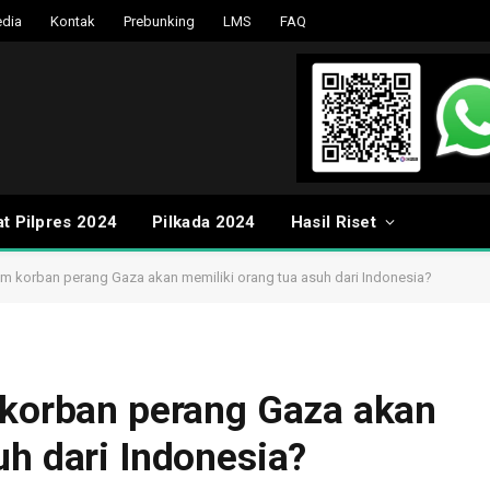
dia
Kontak
Prebunking
LMS
FAQ
t Pilpres 2024
Pilkada 2024
Hasil Riset
tim korban perang Gaza akan memiliki orang tua asuh dari Indonesia?
 korban perang Gaza akan
uh dari Indonesia?