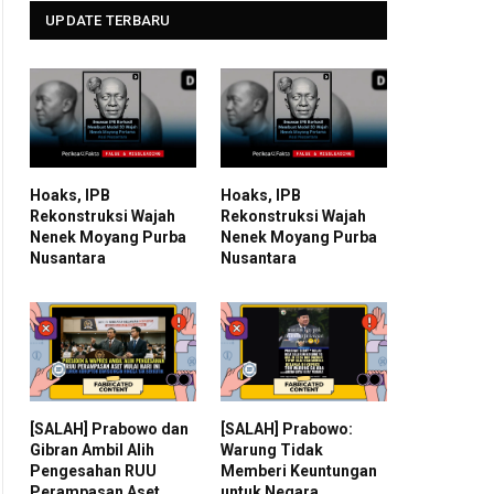
UPDATE TERBARU
Hoaks, IPB
Hoaks, IPB
Rekonstruksi Wajah
Rekonstruksi Wajah
Nenek Moyang Purba
Nenek Moyang Purba
Nusantara
Nusantara
[SALAH] Prabowo dan
[SALAH] Prabowo:
Gibran Ambil Alih
Warung Tidak
Pengesahan RUU
Memberi Keuntungan
Perampasan Aset
untuk Negara