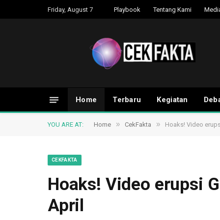
Friday, August 7
Playbook
Tentang Kami
Medi
Home
Terbaru
Kegiatan
Deba
»
»
YOU ARE AT:
Home
CekFakta
Hoaks! Video erups
CEKFAKTA
Hoaks! Video erupsi 
April