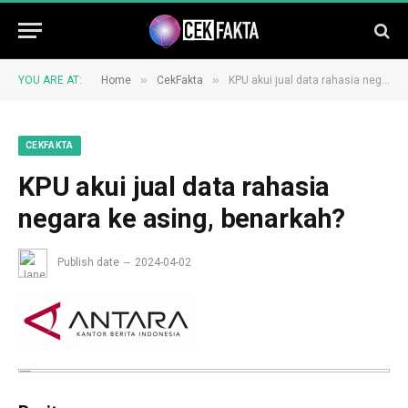
»
»
YOU ARE AT:
Home
CekFakta
KPU akui jual data rahasia negara ke asing, benarkah?
CEKFAKTA
KPU akui jual data rahasia
negara ke asing, benarkah?
Publish date
2024-04-02