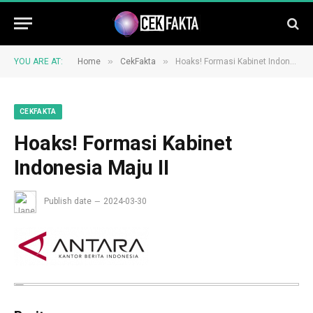
»
»
YOU ARE AT:
Home
CekFakta
Hoaks! Formasi Kabinet Indonesia Maju II
CEKFAKTA
Hoaks! Formasi Kabinet
Indonesia Maju II
Publish date
2024-03-30