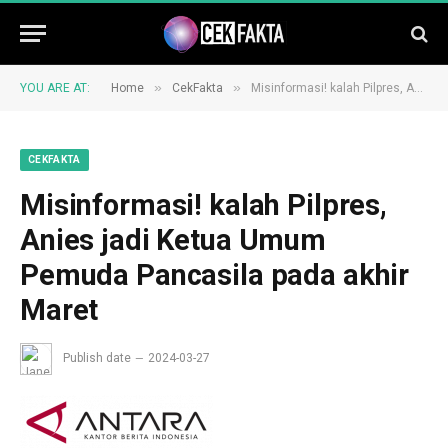
»
»
YOU ARE AT:
Home
CekFakta
Misinformasi! kalah Pilpres, Anies jadi Ketua Umum Pemuda Pancasila pada akhir Maret
CEKFAKTA
Misinformasi! kalah Pilpres,
Anies jadi Ketua Umum
Pemuda Pancasila pada akhir
Maret
Publish date
2024-03-27