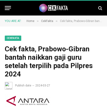
»
»
YOU ARE AT:
Home
CekFakta
Cek fakta, Prabowo-Gibran bantah naikkan gaji guru setelah terpilih pada Pilpres 2024
CEKFAKTA
Cek fakta, Prabowo-Gibran
bantah naikkan gaji guru
setelah terpilih pada Pilpres
2024
Publish date
2024-03-27