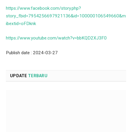
https://www.facebook.com/story.php?
story_fbid=7954256697921136&id=100000106549660&m
ibextid=oFDknk
https://www.youtube.com/watch?v=bbKQD2XJ3F0
Publish date : 2024-03-27
UPDATE
TERBARU